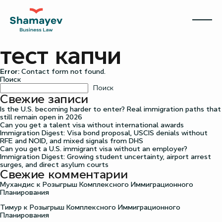
тест капчи
Error:
Contact form not found.
Поиск
Поиск
Свежие записи
Is the U.S. becoming harder to enter? Real immigration paths that
still remain open in 2026
Can you get a talent visa without international awards
Immigration Digest: Visa bond proposal, USCIS denials without
RFE and NOID, and mixed signals from DHS
Can you get a U.S. immigrant visa without an employer?
Immigration Digest: Growing student uncertainty, airport arrest
surges, and direct asylum courts
Свежие комментарии
Мухандис
к
Розыгрыш Комплексного Иммиграционного
Планирования
Тимур
к
Розыгрыш Комплексного Иммиграционного
Планирования