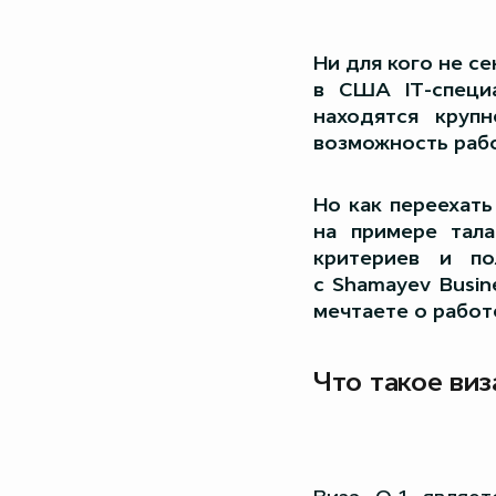
Ни для кого не с
в США IT-специа
находятся круп
возможность раб
Но как переехать
на примере тала
критериев и п
с Shamayev Busin
мечтаете о работе
Что такое виз