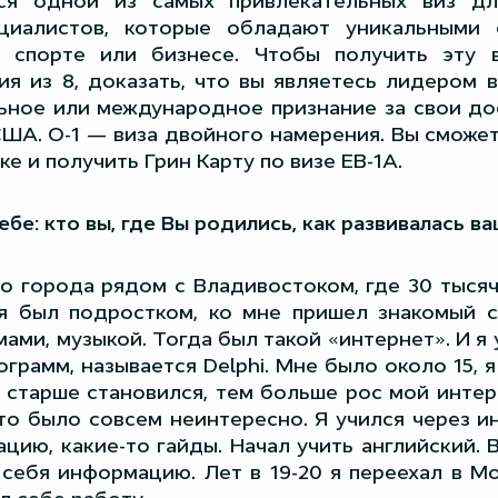
тся одной из самых привлекательных виз дл
циалистов, которые обладают уникальными 
е, спорте или бизнесе. Чтобы получить эту 
ия из 8, доказать, что вы являетесь лидером 
ьное или международное признание за свои до
ША. О-1 — виза двойного намерения. Вы сможет
е и получить Грин Карту по визе EB-1A.
бе: кто вы, где Вы родились, как развивалась в
о города рядом с Владивостоком, где 30 тысяч
я был подростком, ко мне пришел знакомый 
ами, музыкой. Тогда был такой «интернет». И я
ограмм, называется Delphi. Мне было около 15, я
м старше становился, тем больше рос мой интер
то было совсем неинтересно. Я учился через и
цию, какие-то гайды. Начал учить английский. 
себя информацию. Лет в 19-20 я переехал в Мо