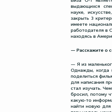
Виза O-1 являе
выдающихся спе
науке, искусств
закрыть 3 критер
имеете национал
работодателя в С
находясь в Америк
— Расскажите о се
— Я из маленьког
Однажды, когда 
поделиться фильм
для написания пр
стал изучать. Че
бросил, потому ч
какую-то информа
найти новую для 