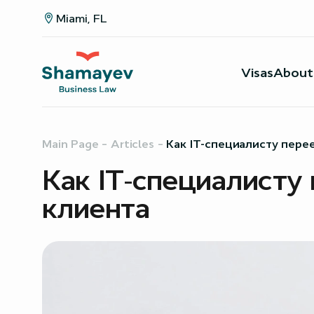
Miami, FL
Visas
About
Main Page
–
Articles
–
Как IT-специалисту пере
Как IT-специалисту
клиента