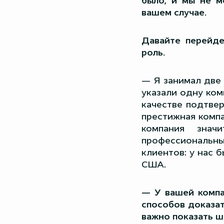
было, и мы не м
вашем случае.
Давайте перейд
роль.
— Я занимал две 
указали одну ко
качестве подтвер
престижная компа
компания знач
профессиональн
клиентов: у нас 
США.
— У вашей компа
способов доказат
важно показать ш