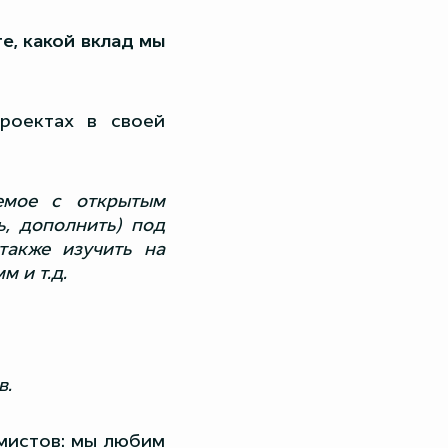
е, какой вклад мы
роектах в своей
емое с открытым
, дополнить) под
также изучить на
 и т.д.
в.
ммистов: мы любим