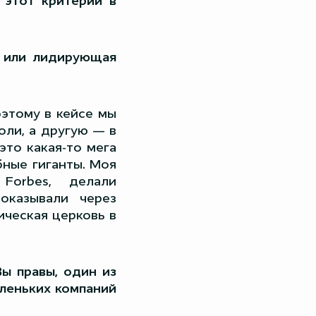
 этот критерий в
 или лидирующая
оэтому в кейсе мы
ли, а другую — в
это какая-то мега
бные гиганты. Моя
Forbes, делали
оказывали через
ическая церковь в
Вы правы, один из
аленьких компаний