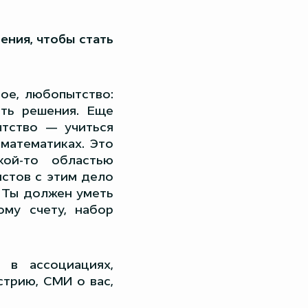
ения, чтобы стать
ое, любопытство:
ить решения. Еще
ытство — учиться
 математиках. Это
кой-то областью
истов с этим дело
. Ты должен уметь
ому счету, набор
 в ассоциациях,
стрию, СМИ о вас,