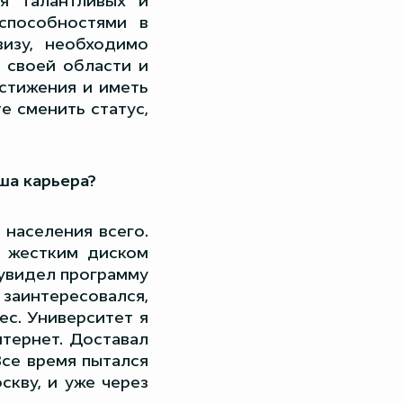
я талантливых и
способностями в
визу, необходимо
в своей области и
стижения и иметь
е сменить статус,
аша карьера?
 населения всего.
с жестким диском
 увидел программу
 заинтересовался,
ес. Университет я
нтернет. Доставал
Все время пытался
скву, и уже через