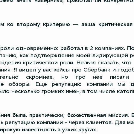
ожем знать наверняка, сработал ли конкретно
ем ко второму критерию — ваша критическая
роли одновременно: работал в 2 компаниях. П
мпанию, как подтверждение моей лидирующей ро
ждения критической роли. Нельзя сказать, что 
ния. Я видел у вас кейсы про Сбербанк и подо
ительно скромнее, но про нее писали 
ые обзоры. Еще репутацию компании мы д
было несколько громких имен, в том числе катол
ния была, практически, божественная миссия.
ь репутацию компании – через клиентов. Для м
ирокую известность в узких кругах.