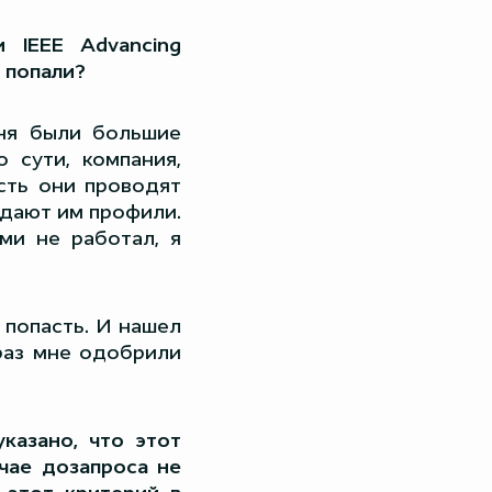
 IEEE Advancing
а попали?
еня были большие
 сути, компания,
сть они проводят
здают им профили.
ми не работал, я
 попасть. И нашел
 раз мне одобрили
казано, что этот
учае дозапроса не